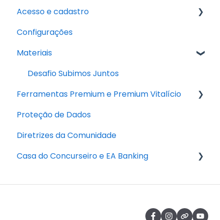
Acesso e cadastro
Reembolso
Assinatura Premium
Configurações
Pagamento
Dificuldade de acesso
Materiais
Cadastro
Desafio Subimos Juntos
Ferramentas Premium e Premium Vitalício
Proteção de Dados
Premium Vitalício
Diretrizes da Comunidade
PD Capacita
Casa do Concurseiro e EA Banking
Ed - Inteligência Artificial
Materiais e outras ferramentas
Casa do Concurseiro