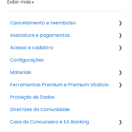
Exibir mais
▼
Cancelamento e reembolso
Assinatura e pagamentos
Cancelamento
Acesso e cadastro
Reembolso
Assinatura Premium
Configurações
Pagamento
Dificuldade de acesso
Materiais
Cadastro
Ferramentas Premium e Premium Vitalício
Desafio Subimos Juntos
Proteção de Dados
Premium Vitalício
Diretrizes da Comunidade
PD Capacita
Casa do Concurseiro e EA Banking
Ed - Inteligência Artificial