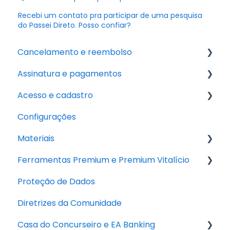
Recebi um contato pra participar de uma pesquisa
do Passei Direto. Posso confiar?
Cancelamento e reembolso
Assinatura e pagamentos
Cancelamento
Acesso e cadastro
Reembolso
Assinatura Premium
Configurações
Pagamento
Dificuldade de acesso
Materiais
Cadastro
Ferramentas Premium e Premium Vitalício
Desafio Subimos Juntos
Proteção de Dados
Premium Vitalício
Diretrizes da Comunidade
PD Capacita
Casa do Concurseiro e EA Banking
Ed - Inteligência Artificial